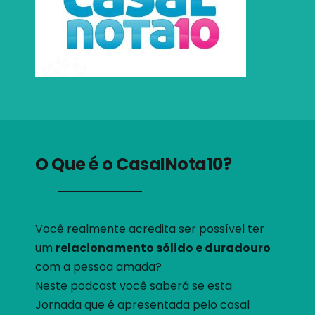
O Que é o CasalNota10?
Você realmente acredita ser possível ter
um
relacionamento sólido e duradouro
com a pessoa amada?
Neste podcast você saberá se esta
Jornada que é apresentada pelo casal