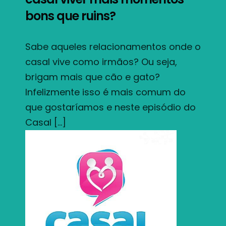
bons que ruins?
Sabe aqueles relacionamentos onde o
casal vive como irmãos? Ou seja,
brigam mais que cão e gato?
Infelizmente isso é mais comum do
que gostaríamos e neste episódio do
Casal […]